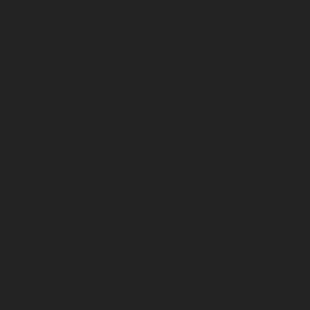
home
verein
satzung
unsere bankverbindungen
beitrittserklärung
spielerpass
fanartikel und teamshop
änderung bankverbindung
änderung kontaktdaten
abmeldung
termine / infos
termine
unser sportgelände
schiedsrichter
belegungsplan
kontakt
vorstand
trainer herren