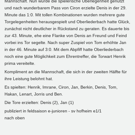
Mannschaft. Nun wurde die spielerische Überlegenheit genutzt
und nach wunderbarem Pass von Ciron erzielte Denis in der 29.
Minute das 1:0. Mit tollen Kombinationen wurden mehrere gute
Torgelegenheiten herausgespielt und Oberliederbach hatte Glück,
zunächst nicht deutlicher in Rückstand zu geraten. Es dauerte bis
zur 43. Minute, ehe eine Flanke von Denis an Freund und Feind
vorbei ins Tor segelte. Nach super Zuspiel von Tom erhöhte Jan
in der 46. Minute auf 3:0. Mit dem Abpfiff hatte Oberliederbach
noch eine gute Möglichkeit zum Ehrentreffer, die Torwart Henrik
prima vereitelte.
Kompliment an die Mannschaft, die sich in der zweiten Hälfte für
ihre Leistung belohnt hat.
Es spielten: Henrik, Imrane, Ciron, Jan, Berkin, Denis, Tom,
Hakan, Lenart, Jorris und Ben.
Die Tore erzielten: Denis (2), Jan (1)
publiziert in
feldsaison e-junioren - sv hofheim e1/​1
nach oben