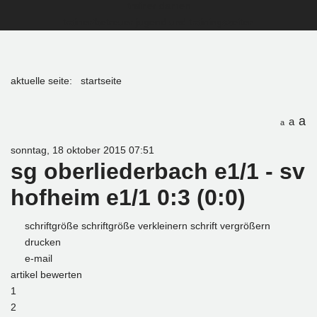
trainer damen
trainer/betreuer jugend und trainingszeiten
aktuelle seite:
startseite
a
a
a
sonntag, 18 oktober 2015 07:51
sg oberliederbach e1/1 - sv
hofheim e1/1 0:3 (0:0)
schriftgröße
schriftgröße verkleinern
schrift vergrößern
drucken
e-mail
artikel bewerten
1
2