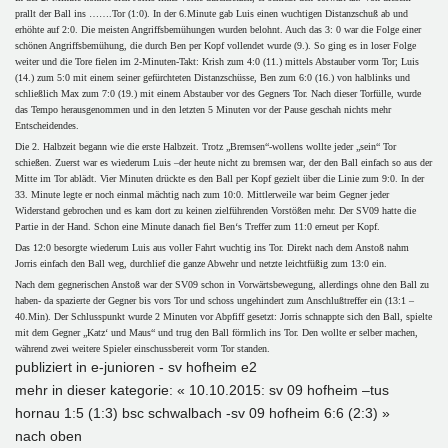
prallt der Ball ins …….Tor (1:0). In der 6.Minute gab Luis einen wuchtigen Distanzschuß ab und
erhöhte auf 2:0. Die meisten Angriffsbemühungen wurden belohnt. Auch das 3: 0 war die Folge einer
schönen Angriffsbemühung, die durch Ben per Kopf vollendet wurde (9.). So ging es in loser Folge
weiter und die Tore fielen im 2-Minuten-Takt: Krish zum 4:0 (11.) mittels Abstauber vorm Tor; Luis
(14.) zum 5:0 mit einem seiner gefürchteten Distanzschüsse, Ben zum 6:0 (16.) von halblinks und
schließlich Max zum 7:0 (19.) mit einem Abstauber vor des Gegners Tor. Nach dieser Torfülle, wurde
das Tempo herausgenommen und in den letzten 5 Minuten vor der Pause geschah nichts mehr
Entscheidendes.
Die 2. Halbzeit begann wie die erste Halbzeit. Trotz „Bremsen“-wollens wollte jeder „sein“ Tor
schießen. Zuerst war es wiederum Luis –der heute nicht zu bremsen war, der den Ball einfach so aus der
Mitte im Tor ablädt. Vier Minuten drückte es den Ball per Kopf gezielt über die Linie zum 9:0. In der
33. Minute legte er noch einmal mächtig nach zum 10:0. Mittlerweile war beim Gegner jeder
Widerstand gebrochen und es kam dort zu keinen zielführenden Vorstößen mehr. Der SV09 hatte die
Partie in der Hand. Schon eine Minute danach fiel Ben‘s Treffer zum 11:0 erneut per Kopf.
Das 12:0 besorgte wiederum Luis aus voller Fahrt wuchtig ins Tor. Direkt nach dem Anstoß nahm
Jorris einfach den Ball weg, durchlief die ganze Abwehr und netzte leichtfüßig zum 13:0 ein.
Nach dem gegnerischen Anstoß war der SV09 schon in Vorwärtsbewegung, allerdings ohne den Ball zu
haben- da spazierte der Gegner bis vors Tor und schoss ungehindert zum Anschlußtreffer ein (13:1 –
40.Min). Der Schlusspunkt wurde 2 Minuten vor Abpfiff gesetzt: Jorris schnappte sich den Ball, spielte
mit dem Gegner „Katz‘ und Maus“ und trug den Ball förmlich ins Tor. Den wollte er selber machen,
während zwei weitere Spieler einschussbereit vorm Tor standen.
publiziert in
e-junioren - sv hofheim e2
mehr in dieser kategorie:
« 10.10.2015: sv 09 hofheim –tus
hornau 1:5 (1:3)
bsc schwalbach -sv 09 hofheim 6:6 (2:3) »
nach oben