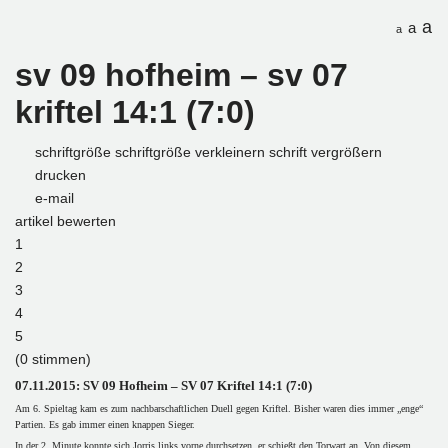
a
a
a
sv 09 hofheim – sv 07
kriftel 14:1 (7:0)
schriftgröße
schriftgröße verkleinern
schrift vergrößern
drucken
e-mail
artikel bewerten
1
2
3
4
5
(0 stimmen)
07.11.2015: SV 09 Hofheim – SV 07 Kriftel 14:1 (7:0)
Am 6. Spieltag kam es zum nachbarschaftlichen Duell gegen Kriftel. Bisher waren dies immer „enge“
Partien. Es gab immer einen knappen Sieger.
In der 2. Minute konnte sich Jorris links vorne durchsetzen, er schießt den Torwart an. Von diesem