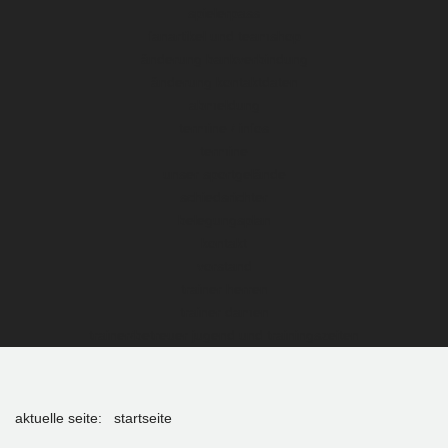
spielerpass
fanartikel und teamshop
änderung bankverbindung
änderung kontaktdaten
abmeldung
termine / infos
termine
unser sportgelände
schiedsrichter
belegungsplan
kontakt
vorstand
trainer herren
trainer damen
trainer/betreuer jugend und trainingszeiten
aktuelle seite:
startseite