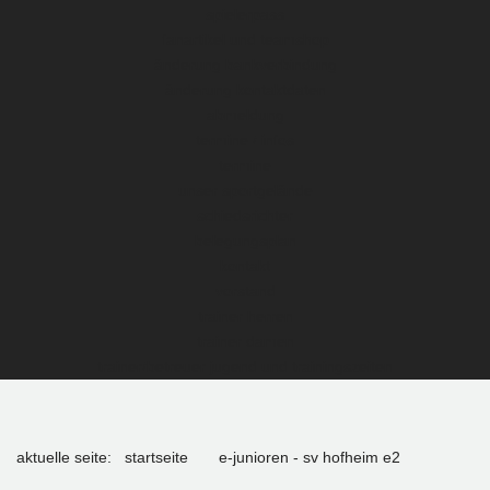
spielerpass
fanartikel und teamshop
änderung bankverbindung
änderung kontaktdaten
abmeldung
termine / infos
termine
unser sportgelände
schiedsrichter
belegungsplan
kontakt
vorstand
trainer herren
trainer damen
trainer/betreuer jugend und trainingszeiten
aktuelle seite:
startseite
e-junioren - sv hofheim e2