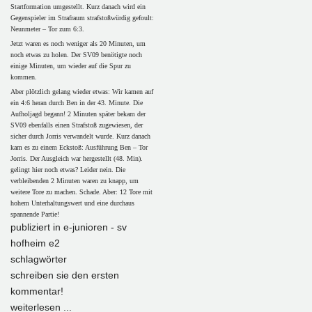
Startformation umgestellt. Kurz danach wird ein
Gegenspieler im Strafraum strafstoßwürdig gefoult:
Neunmeter – Tor zum 6:3.
Jetzt waren es noch weniger als 20 Minuten, um
noch etwas zu holen. Der SV09 benötigte noch
einige Minuten, um wieder auf die Spur zu
kommen.
Aber plötzlich gelang wieder etwas: Wir kamen auf
ein 4:6 heran durch Ben in der 43. Minute. Die
Aufholjagd begann! 2 Minuten später bekam der
SV09 ebenfalls einen Strafstoß zugewiesen, der
sicher durch Jorris verwandelt wurde. Kurz danach
kam es zu einem Eckstoß: Ausführung Ben – Tor
Jorris. Der Ausgleich war hergestellt (48. Min).
gelingt hier noch etwas? Leider nein. Die
verbleibenden 2 Minuten waren zu knapp, um
weitere Tore zu machen. Schade. Aber: 12 Tore mit
hohem Unterhaltungswert und eine durchaus
spannende Partie!
publiziert in
e-junioren - sv
hofheim e2
schlagwörter
schreiben sie den ersten
kommentar!
weiterlesen ...