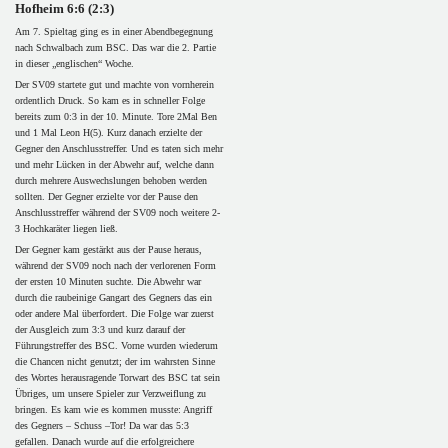
Hofheim 6:6 (2:3)
Am 7. Spieltag ging es in einer Abendbegegnung
nach Schwalbach zum BSC. Das war die 2. Partie
in dieser „englischen“ Woche.
Der SV09 startete gut und machte von vornherein
ordentlich Druck. So kam es in schneller Folge
bereits zum 0:3 in der 10. Minute. Tore 2Mal Ben
und 1 Mal Leon H(5). Kurz danach erzielte der
Gegner den Anschlusstreffer. Und es taten sich mehr
und mehr Lücken in der Abwehr auf, welche dann
durch mehrere Auswechslungen behoben werden
sollten. Der Gegner erzielte vor der Pause den
Anschlusstreffer während der SV09 noch weitere 2-
3 Hochkaräter liegen ließ.
Der Gegner kam gestärkt aus der Pause heraus,
während der SV09 noch nach der verlorenen Form
der ersten 10 Minuten suchte. Die Abwehr war
durch die raubeinige Gangart des Gegners das ein
oder andere Mal überfordert. Die Folge war zuerst
der Ausgleich zum 3:3 und kurz darauf der
Führungstreffer des BSC. Vorne wurden wiederum
die Chancen nicht genutzt; der im wahrsten Sinne
des Wortes herausragende Torwart des BSC tat sein
Übriges, um unsere Spieler zur Verzweiflung zu
bringen. Es kam wie es kommen musste: Angriff
des Gegners – Schuss –Tor! Da war das 5:3
gefallen. Danach wurde auf die erfolgreichere