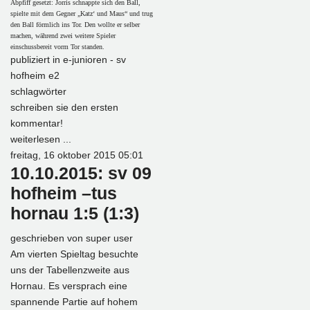
Abpfiff gesetzt: Jorris schnappte sich den Ball,
spielte mit dem Gegner „Katz‘ und Maus“ und trug
den Ball förmlich ins Tor. Den wollte er selber
machen, während zwei weitere Spieler
einschussbereit vorm Tor standen.
publiziert in
e-junioren - sv
hofheim e2
schlagwörter
schreiben sie den ersten
kommentar!
weiterlesen ...
freitag, 16 oktober 2015 05:01
10.10.2015: sv 09
hofheim –tus
hornau 1:5 (1:3)
geschrieben von
super user
Am vierten Spieltag besuchte
uns der Tabellenzweite aus
Hornau. Es versprach eine
spannende Partie auf hohem