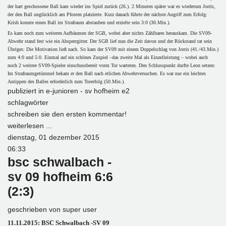
der hart geschossene Ball kam wieder ins Spiel zurück (26.). 2 Minuten später war es wiederum Jorris,
der den Ball unglücklich am Pfosten platzierte. Kurz danach führte der nächste Angriff zum Erfolg:
Krish konnte einen Ball im Strafraum abstauben und erzielte sein 3:0 (30.Min.).
Es kam noch zum weiteren Aufbäumen der SGB, wobei aber nichts Zählbares herauskam. Die SV09-
Abwehr stand fest wie ein Absperrgitter. Der SGB lief nun die Zeit davon und der Rückstand tat sein
Übriges: Die Motivation ließ nach. So kam der SV09 mit einem Doppelschlag von Jorris (41./43.Min.)
zum 4:0 und 5:0. Einmal auf ein schönes Zuspiel –das zweite Mal als Einzelleistung – wobei auch
noch 2 weitere SV09-Spieler einschussbereit vorm Tor warteten. Den Schlusspunkt durfte Leon setzen:
Im Strafraumgetümmel bekam er den Ball nach etlichen Abwehrversuchen. Es war nur ein leichtes
Antippen des Balles erforderlich zum Torerfolg (50.Min.).
publiziert in
e-junioren - sv hofheim e2
schlagwörter
schreiben sie den ersten kommentar!
weiterlesen ...
dienstag, 01 dezember 2015
06:33
bsc schwalbach -
sv 09 hofheim 6:6
(2:3)
geschrieben von
super user
11.11.2015: BSC Schwalbach -SV 09