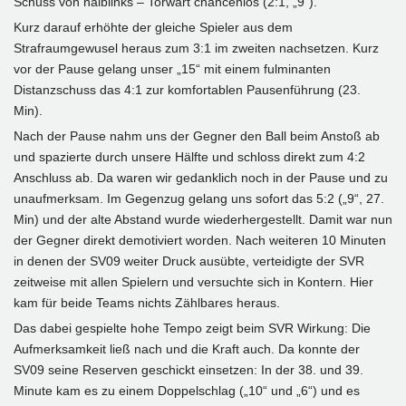
Schuss von halblinks – Torwart chancenlos (2:1, „9“).
Kurz darauf erhöhte der gleiche Spieler aus dem
Strafraumgewusel heraus zum 3:1 im zweiten nachsetzen. Kurz
vor der Pause gelang unser „15“ mit einem fulminanten
Distanzschuss das 4:1 zur komfortablen Pausenführung (23.
Min).
Nach der Pause nahm uns der Gegner den Ball beim Anstoß ab
und spazierte durch unsere Hälfte und schloss direkt zum 4:2
Anschluss ab. Da waren wir gedanklich noch in der Pause und zu
unaufmerksam. Im Gegenzug gelang uns sofort das 5:2 („9“, 27.
Min) und der alte Abstand wurde wiederhergestellt. Damit war nun
der Gegner direkt demotiviert worden. Nach weiteren 10 Minuten
in denen der SV09 weiter Druck ausübte, verteidigte der SVR
zeitweise mit allen Spielern und versuchte sich in Kontern. Hier
kam für beide Teams nichts Zählbares heraus.
Das dabei gespielte hohe Tempo zeigt beim SVR Wirkung: Die
Aufmerksamkeit ließ nach und die Kraft auch. Da konnte der
SV09 seine Reserven geschickt einsetzen: In der 38. und 39.
Minute kam es zu einem Doppelschlag („10“ und „6“) und es