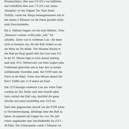
Distanzschüsse, Ben zum 6:0 (16.) von halblinks
und schließlich Max zum 7:0 (19.) mit einem
Abstauber vor des Gegners Tor. Nach dieser
Torfülle, wurde das Tempo herausgenommen und in
den letzten 5 Minuten vor der Pause geschah nichts
mehr Entscheidendes.
Die 2. Halbzeit begann wie die erste Halbzeit. Trotz
„Bremsen“-wollens wollte jeder „sein“ Tor
schießen. Zuerst war es wiederum Luis –der heute
nicht zu bremsen war, der den Ball einfach so aus
der Mitte im Tor ablädt. Vier Minuten drückte es
den Ball per Kopf gezielt über die Linie zum 9:0.
In der 33. Minute legte er noch einmal mächtig
nach zum 10:0. Mittlerweile war beim Gegner jeder
Widerstand gebrochen und es kam dort zu keinen
zielführenden Vorstößen mehr. Der SV09 hatte die
Partie in der Hand. Schon eine Minute danach fiel
Ben‘s Treffer zum 11:0 erneut per Kopf.
Das 12:0 besorgte wiederum Luis aus voller Fahrt
wuchtig ins Tor. Direkt nach dem Anstoß nahm
Jorris einfach den Ball weg, durchlief die ganze
Abwehr und netzte leichtfüßig zum 13:0 ein.
Nach dem gegnerischen Anstoß war der SV09 schon
in Vorwärtsbewegung, allerdings ohne den Ball zu
haben- da spazierte der Gegner bis vors Tor und
schoss ungehindert zum Anschlußtreffer ein (13:1 –
40.Min). Der Schlusspunkt wurde 2 Minuten vor