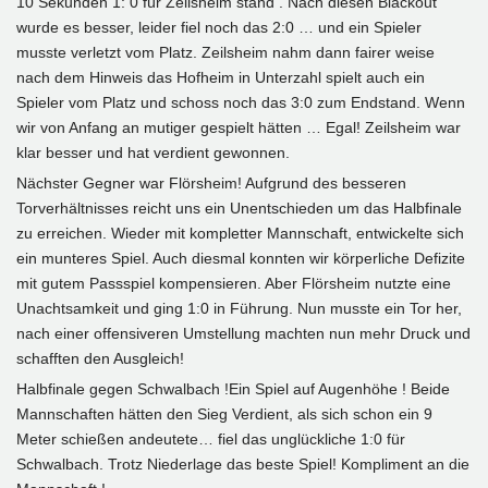
10 Sekunden 1: 0 für Zeilsheim stand . Nach diesen Blackout
wurde es besser, leider fiel noch das 2:0 … und ein Spieler
musste verletzt vom Platz. Zeilsheim nahm dann fairer weise
nach dem Hinweis das Hofheim in Unterzahl spielt auch ein
Spieler vom Platz und schoss noch das 3:0 zum Endstand. Wenn
wir von Anfang an mutiger gespielt hätten … Egal! Zeilsheim war
klar besser und hat verdient gewonnen.
Nächster Gegner war Flörsheim! Aufgrund des besseren
Torverhältnisses reicht uns ein Unentschieden um das Halbfinale
zu erreichen. Wieder mit kompletter Mannschaft, entwickelte sich
ein munteres Spiel. Auch diesmal konnten wir körperliche Defizite
mit gutem Passspiel kompensieren. Aber Flörsheim nutzte eine
Unachtsamkeit und ging 1:0 in Führung. Nun musste ein Tor her,
nach einer offensiveren Umstellung machten nun mehr Druck und
schafften den Ausgleich!
Halbfinale gegen Schwalbach !Ein Spiel auf Augenhöhe ! Beide
Mannschaften hätten den Sieg Verdient, als sich schon ein 9
Meter schießen andeutete… fiel das unglückliche 1:0 für
Schwalbach. Trotz Niederlage das beste Spiel! Kompliment an die