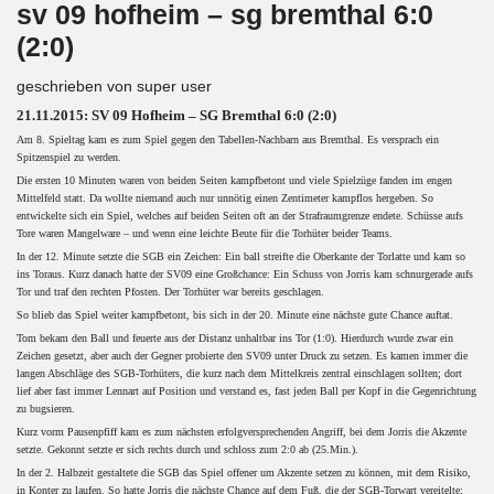
sv 09 hofheim – sg bremthal 6:0
(2:0)
geschrieben von
super user
21.11.2015: SV 09 Hofheim – SG Bremthal 6:0 (2:0)
Am 8. Spieltag kam es zum Spiel gegen den Tabellen-Nachbarn aus Bremthal. Es versprach ein
Spitzenspiel zu werden.
Die ersten 10 Minuten waren von beiden Seiten kampfbetont und viele Spielzüge fanden im engen
Mittelfeld statt. Da wollte niemand auch nur unnötig einen Zentimeter kampflos hergeben. So
entwickelte sich ein Spiel, welches auf beiden Seiten oft an der Strafraumgrenze endete. Schüsse aufs
Tore waren Mangelware – und wenn eine leichte Beute für die Torhüter beider Teams.
In der 12. Minute setzte die SGB ein Zeichen: Ein ball streifte die Oberkante der Torlatte und kam so
ins Toraus. Kurz danach hatte der SV09 eine Großchance: Ein Schuss von Jorris kam schnurgerade aufs
Tor und traf den rechten Pfosten. Der Torhüter war bereits geschlagen.
So blieb das Spiel weiter kampfbetont, bis sich in der 20. Minute eine nächste gute Chance auftat.
Tom bekam den Ball und feuerte aus der Distanz unhaltbar ins Tor (1:0). Hierdurch wurde zwar ein
Zeichen gesetzt, aber auch der Gegner probierte den SV09 unter Druck zu setzen. Es kamen immer die
langen Abschläge des SGB-Torhüters, die kurz nach dem Mittelkreis zentral einschlagen sollten; dort
lief aber fast immer Lennart auf Position und verstand es, fast jeden Ball per Kopf in die Gegenrichtung
zu bugsieren.
Kurz vorm Pausenpfiff kam es zum nächsten erfolgversprechenden Angriff, bei dem Jorris die Akzente
setzte. Gekonnt setzte er sich rechts durch und schloss zum 2:0 ab (25.Min.).
In der 2. Halbzeit gestaltete die SGB das Spiel offener um Akzente setzen zu können, mit dem Risiko,
in Konter zu laufen. So hatte Jorris die nächste Chance auf dem Fuß, die der SGB-Torwart vereitelte;