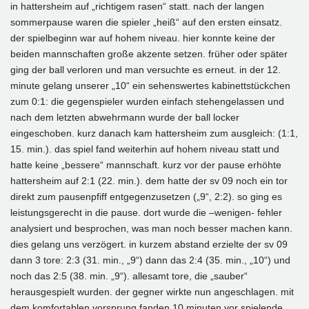
in hattersheim auf „richtigem rasen“ statt. nach der langen
sommerpause waren die spieler „heiß“ auf den ersten einsatz.
der spielbeginn war auf hohem niveau. hier konnte keine der
beiden mannschaften große akzente setzen. früher oder später
ging der ball verloren und man versuchte es erneut. in der 12.
minute gelang unserer „10“ ein sehenswertes kabinettstückchen
zum 0:1: die gegenspieler wurden einfach stehengelassen und
nach dem letzten abwehrmann wurde der ball locker
eingeschoben. kurz danach kam hattersheim zum ausgleich: (1:1,
15. min.). das spiel fand weiterhin auf hohem niveau statt und
hatte keine „bessere“ mannschaft. kurz vor der pause erhöhte
hattersheim auf 2:1 (22. min.). dem hatte der sv 09 noch ein tor
direkt zum pausenpfiff entgegenzusetzen („9“, 2:2). so ging es
leistungsgerecht in die pause. dort wurde die –wenigen- fehler
analysiert und besprochen, was man noch besser machen kann.
dies gelang uns verzögert. in kurzem abstand erzielte der sv 09
dann 3 tore: 2:3 (31. min., „9“) dann das 2:4 (35. min., „10“) und
noch das 2:5 (38. min. „9“). allesamt tore, die „sauber“
herausgespielt wurden. der gegner wirkte nun angeschlagen. mit
dem komfortablen vorsprung fanden 10 minuten vor spielende