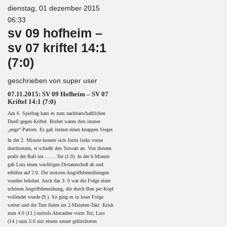
dienstag, 01 dezember 2015
06:33
sv 09 hofheim –
sv 07 kriftel 14:1
(7:0)
geschrieben von
super user
07.11.2015: SV 09 Hofheim – SV 07
Kriftel 14:1 (7:0)
Am 6. Spieltag kam es zum nachbarschaftlichen
Duell gegen Kriftel. Bisher waren dies immer
„enge“ Partien. Es gab immer einen knappen Sieger.
In der 2. Minute konnte sich Jorris links vorne
durchsetzen, er schießt den Torwart an. Von diesem
prallt der Ball ins …….Tor (1:0). In der 6.Minute
gab Luis einen wuchtigen Distanzschuß ab und
erhöhte auf 2:0. Die meisten Angriffsbemühungen
wurden belohnt. Auch das 3: 0 war die Folge einer
schönen Angriffsbemühung, die durch Ben per Kopf
vollendet wurde (9.). So ging es in loser Folge
weiter und die Tore fielen im 2-Minuten-Takt: Krish
zum 4:0 (11.) mittels Abstauber vorm Tor; Luis
(14.) zum 5:0 mit einem seiner gefürchteten