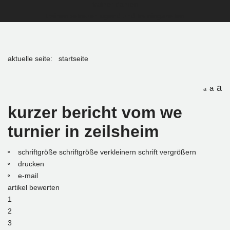
trainer damen
trainer/betreuer jugend und trainingszeiten
aktuelle seite:
startseite
a
a
a
kurzer bericht vom we
turnier in zeilsheim
schriftgröße
schriftgröße verkleinern
schrift vergrößern
drucken
e-mail
artikel bewerten
1
2
3