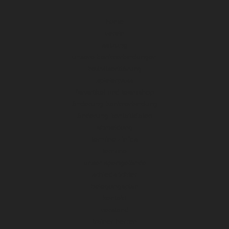
home
verein
satzung
unsere bankverbindungen
beitrittserklärung
spielerpass
fanartikel und teamshop
änderung bankverbindung
änderung kontaktdaten
abmeldung
termine / infos
termine
unser sportgelände
schiedsrichter
belegungsplan
kontakt
vorstand
trainer herren