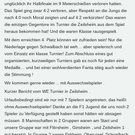
unglücklich ihr Halbfinale im 9 Meterschießen verloren hatten.
Das Spiel ging zwar 4:2 verloren, aber Respekt an die Jungs die
nach 4:0 noch Moral zeigten und auf 4:2 verkürzten! Das waren
die einzigen Gegentore im Turnier die Zeilsheim aus dem Spiel
heraus bekommen hat! Und die waren Klasse rausgespielt.
Mit dem erreichten 4. Platz können wir zufrieden sein! Nur die
Niederlage gegen Schwalbach tat weh… aber spielerisch und
vom Einsatz ein klasse Turnier! Zum Abschluss eines gut
organisierten, kurzweiligen Turniers gab es noch für jeden eine
Medaille… und bei einer wohlverdienten Fanta stieg auch wieder
die Stimmung !
Wir kommen gerne wieder… mit Auswechselspieler .
Kurzer Bericht vom WE Turnier in Zeilsheim .
Urlaubsbedingt sind wir nur mit 7 Spielern angetreten, das heißt
ohne Auswechselspieler! Danke an die F1 Jugend die uns noch 2
Spieler zu Verfügung gestellt haben sonst hätten wir absagen
müssen. 8 Mannschaften in 2 Gruppen waren am Start und
unsere Gruppe war mit Flörsheim , Ginsheim , und Zeilsheim 1
gut besetzt. In Gruppe 2 waren Enkheim, Oberursel, Schwalbach