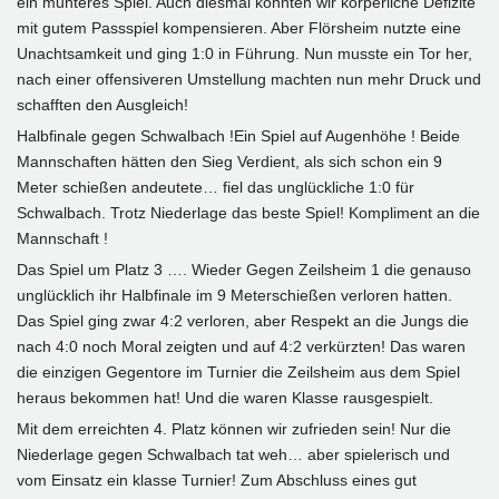
ein munteres Spiel. Auch diesmal konnten wir körperliche Defizite
mit gutem Passspiel kompensieren. Aber Flörsheim nutzte eine
Unachtsamkeit und ging 1:0 in Führung. Nun musste ein Tor her,
nach einer offensiveren Umstellung machten nun mehr Druck und
schafften den Ausgleich!
Halbfinale gegen Schwalbach !Ein Spiel auf Augenhöhe ! Beide
Mannschaften hätten den Sieg Verdient, als sich schon ein 9
Meter schießen andeutete… fiel das unglückliche 1:0 für
Schwalbach. Trotz Niederlage das beste Spiel! Kompliment an die
Mannschaft !
Das Spiel um Platz 3 …. Wieder Gegen Zeilsheim 1 die genauso
unglücklich ihr Halbfinale im 9 Meterschießen verloren hatten.
Das Spiel ging zwar 4:2 verloren, aber Respekt an die Jungs die
nach 4:0 noch Moral zeigten und auf 4:2 verkürzten! Das waren
die einzigen Gegentore im Turnier die Zeilsheim aus dem Spiel
heraus bekommen hat! Und die waren Klasse rausgespielt.
Mit dem erreichten 4. Platz können wir zufrieden sein! Nur die
Niederlage gegen Schwalbach tat weh… aber spielerisch und
vom Einsatz ein klasse Turnier! Zum Abschluss eines gut